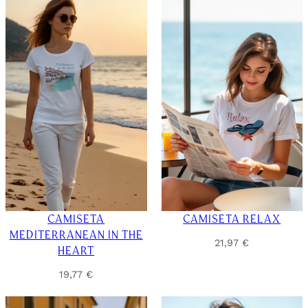
CAMISETA
CAMISETA RELAX
MEDITERRANEAN IN THE
21,97
€
HEART
19,77
€