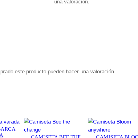
e
una valoración.
t
a
c
a
n
t
i
d
prado este producto pueden hacer una valoración.
a
d
BARCA
A
CAMISETA BEE THE
CAMISETA BLO