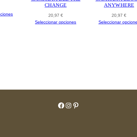
CHANGE
ANYWHERE
pciones
20,97
€
20,97
€
Seleccionar opciones
Seleccionar opcion
Facebook
Instagram
Pinterest