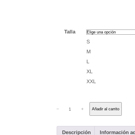
Talla
S
M
L
XL
XXL
C
−
+
Añadir al carrito
a
m
i
Descripción
Información ad