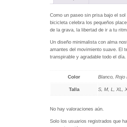
s
e
Como un paseo sin prisa bajo el sol 
t
bicicleta celebra los pequeños placer
a
de la grava, la libertad de ir a tu ritm
P
a
Un diseño minimalista con alma nostá
s
amantes del movimiento suave. El te
e
transpirable y agradable todo el día.
o
e
n
Color
Blanco, Rojo
B
Talla
S, M, L, XL, 
i
c
i
No hay valoraciones aún.
c
l
Solo los usuarios registrados que 