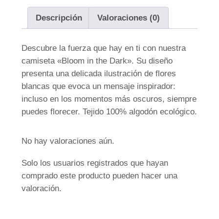
i
Descripción
Valoraciones (0)
s
e
Descubre la fuerza que hay en ti con nuestra
t
camiseta «Bloom in the Dark». Su diseño
a
presenta una delicada ilustración de flores
B
blancas que evoca un mensaje inspirador:
l
incluso en los momentos más oscuros, siempre
o
puedes florecer. Tejido 100% algodón ecológico.
o
m
i
No hay valoraciones aún.
n
Solo los usuarios registrados que hayan
t
comprado este producto pueden hacer una
h
valoración.
e
d
a