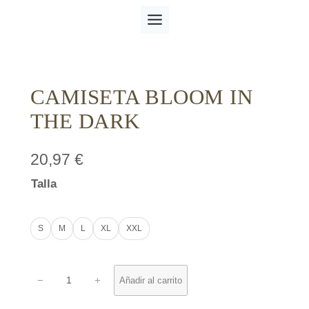
Saltar
al
contenido
CAMISETA BLOOM IN
THE DARK
20,97
€
Talla
S
M
L
XL
XXL
C
−
+
Añadir al carrito
a
m