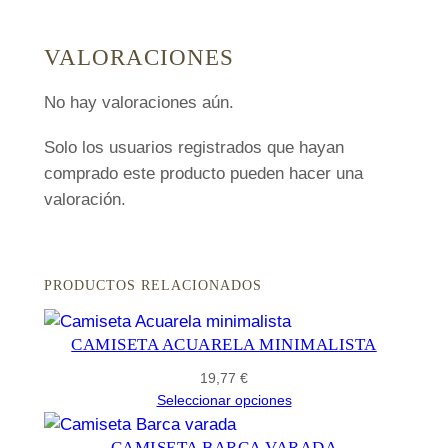
r
k
VALORACIONES
c
a
No hay valoraciones aún.
n
Solo los usuarios registrados que hayan
t
comprado este producto pueden hacer una
i
valoración.
d
a
d
PRODUCTOS RELACIONADOS
CAMISETA ACUARELA MINIMALISTA
19,77
€
Seleccionar opciones
CAMISETA BARCA VARADA